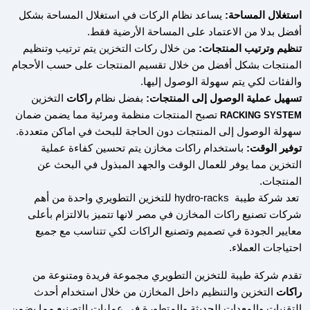
استغلال المساحة:
يساعد نظام الركات في استغلال المساحة بشكل
أفضل بدلا من الاعتماد على المساحة الأرضية فقط.
تنظيم وترتيب المنتجات:
من خلال ركات التخزين يتم ترتيب وتنظيم
المنتجات بشكل أفضل من خلال تقسيم المنتجات على حسب الأحجام
والفئات لكي يتم سهولة الوصول إليها.
تسهيل عملية الوصول إلى المنتجات:
بفضل نظام
راكات
التخزين
تصبح المنتجات منظمة ومرئية مما يضمن ضمان
RACKING SYSTEM
سهولة الوصول إلى المنتجات دون الحاجة للبحث في اماكن متعددة.
توفير الوقت:
باستخدام راكات مخازن يتم تحسين كفاءة عملية
التخزين مما يوفر للعمال الوقت والجهد المبذول في البحث عن
المنتجات.
تعد شركة طيبة hydro-racks للتخزين التطويري واحدة من أهم
شركات تصنيع راكات المخازن في مصر لانها تتميز بالالتزام بأعلى
معايير الجودة في تصميم وتصنيع الراكات لكي تتناسب مع جميع
احتياجات العملاء.
تقدم شركة طيبة للتخزين التطويري مجموعة فريدة ومتنوعة من
راكات
التخزين والتنظيم داخل المخازن من خلال استخدام أحدث
التقنيات والمعدات الحديثة والمتطورة في عمليات التصنيع مما يضمن