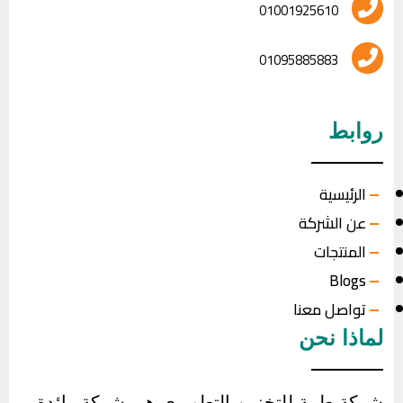
01001925610
01095885883
روابط
الرئيسية
عن الشركة
المنتجات
Blogs
تواصل معنا
لماذا نحن
شركة طيبة للتخزين التطويري هي شركة رائدة