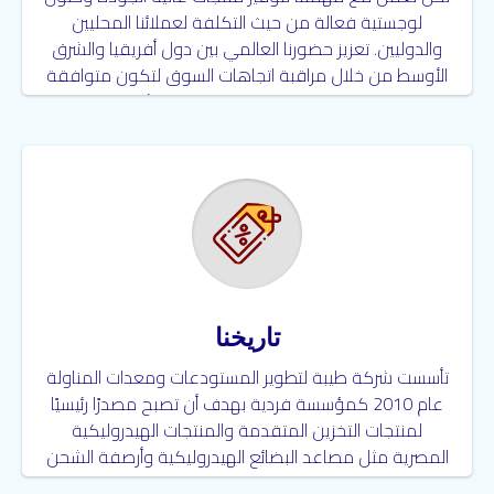
لوجستية فعالة من حيث التكلفة لعملائنا المحليين
والدوليين. تعزيز حضورنا العالمي بين دول أفريقيا والشرق
الأوسط من خلال مراقبة اتجاهات السوق لتكون متوافقة
مع احتياجات العملاء وديناميكيات الأعمال.
تاريخنا
تأسست شركة طيبة لتطوير المستودعات ومعدات المناولة
عام 2010 كمؤسسة فردية بهدف أن تصبح مصدرًا رئيسيًا
لمنتجات التخزين المتقدمة والمنتجات الهيدروليكية
المصرية مثل مصاعد البضائع الهيدروليكية وأرصفة الشحن
الثابتة والمتحركة. رافعات مقصية وغيرها